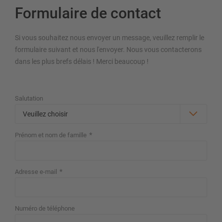
Formulaire de contact
Si vous souhaitez nous envoyer un message, veuillez remplir le
formulaire suivant et nous l'envoyer. Nous vous contacterons
APERÇU SYSTÈMES DE STOCKAGE
dans les plus brefs délais ! Merci beaucoup !
Rayonnages á palettes
Rayonnages mobiles
Salutation
Stockage automatique
Hall de stockage
Mezzanines
*
Prénom et nom de famille
Rayonnage vertical
*
Adresse e-mail
Planifiez votre système de rayonnage individuellement avec
nos configurateurs – y compris la demande directe
Numéro de téléphone