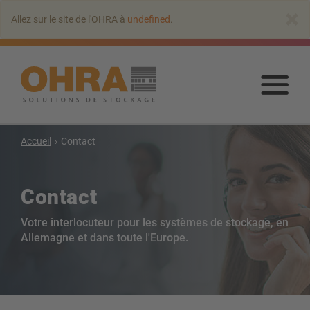
Aller
×
Allez sur le site de l'OHRA à
undefined
.
au
contenu
principal
Alle
au
con
prin
Accueil
Contact
Rayonnages cantilever
Cantilever avec toit
Rayonnage cantilever simple-face
Contact
Rayonnage cantilever double-face
Votre interlocuteur pour les systèmes de stockage, en
Rayonnage cantilever pour charges lourdes
Allemagne et dans toute l'Europe.
Cantilever mobile
Rayonnage cantilever pour charges longues
Autres rayonnages cantilever