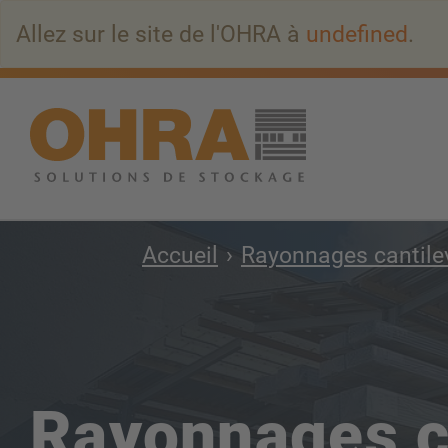
Aller
Allez sur le site de l'OHRA à
undefined
.
au
contenu
principal
Accueil
Rayonnages cantile
Rayonnages ca