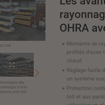
Les avan
rayonnag
OHRA ave
Montants de ray
c toit
profilés d'acier
chaud
Réglage facile 
un système su
Avantages des
Avantages des
Av
ayonnages à bras
rayonnages à bras
rayo
Protection cont
ortants avec toit
portants avec toit
port
toit et aux paro