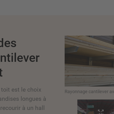
 des
ntilever
t
oit est le choix
Rayonnage cantilever av
andises longues à
 recourir à un hall