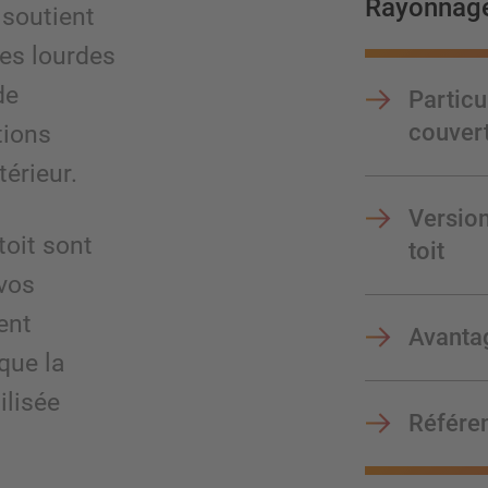
Rayonnages
 soutient
es lourdes
de
Particu
couver
tions
térieur.
Version
toit sont
toit
 vos
ent
Avanta
que la
ilisée
Référe