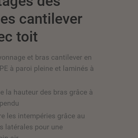
tages des
es cantilever
c toit
onnage et bras cantilever en
 IPE à paroi pleine et laminés à
de la hauteur des bras grâce à
spendu
antages des
nnages à bras
re les intempéries grâce au
ants avec toit
is latérales pour une