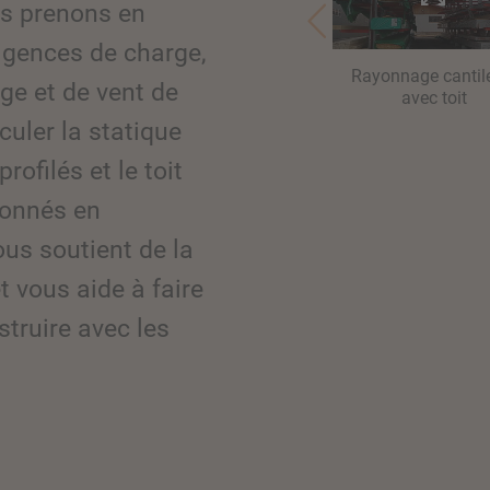
s prenons en
igences de charge,
Rayonnage cantil
ge et de vent de
avec toit
culer la statique
ofilés et le toit
ionnés en
us soutient de la
et vous aide à faire
truire avec les