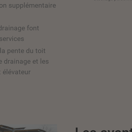
ion supplémentaire
 drainage font
services
la pente du toit
 drainage et les
t élévateur