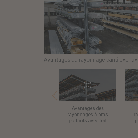
Avantages du rayonnage cantilever ave
Avantages des
rayonnages à bras
r
portants avec toit
p