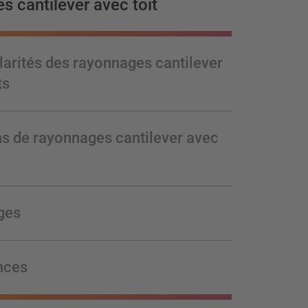
 cantilever avec toit
larités des rayonnages cantilever
ts
s de rayonnages cantilever avec
ges
nces