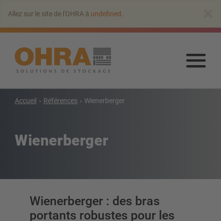
Aller
×
Allez sur le site de l'OHRA à
undefined
.
au
contenu
principal
Alle
au
con
prin
Accueil
Références
Wienerberger
Rayonnages cantilever
Cantilever avec toit
Wienerberger
Rayonnage cantilever simple-face
Rayonnage cantilever double-face
Rayonnage cantilever pour charges lourdes
Cantilever mobile
Wienerberger : des bras
Rayonnage cantilever pour charges longues
Autres rayonnages cantilever
portants robustes pour les