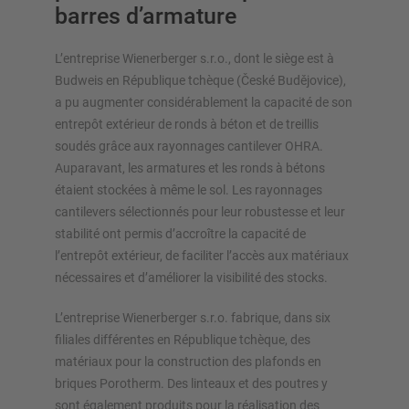
barres d’armature
L’entreprise Wienerberger s.r.o., dont le siège est à
Budweis en République tchèque (České Budějovice),
a pu augmenter considérablement la capacité de son
entrepôt extérieur de ronds à béton et de treillis
APERÇU SYSTÈMES DE STOCKAGE
soudés grâce aux rayonnages cantilever OHRA.
Auparavant, les armatures et les ronds à bétons
Rayonnages á palettes
étaient stockées à même le sol. Les rayonnages
Rayonnages mobiles
cantilevers sélectionnés pour leur robustesse et leur
Stockage automatique
stabilité ont permis d’accroître la capacité de
Hall de stockage
l’entrepôt extérieur, de faciliter l’accès aux matériaux
Mezzanines
nécessaires et d’améliorer la visibilité des stocks.
Rayonnage vertical
L’entreprise Wienerberger s.r.o. fabrique, dans six
filiales différentes en République tchèque, des
matériaux pour la construction des plafonds en
briques Porotherm. Des linteaux et des poutres y
Planifiez votre système de rayonnage individuellement avec
sont également produits pour la réalisation des