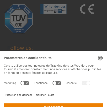
Follow us:
Mentions légales
© 2026
OHRA
Conditions générales
Regalanlagen
Terms and conditions of assembly