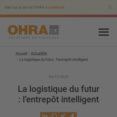
Aller
×
Allez sur le site de l'OHRA à
undefined
.
au
contenu
principal
Alle
au
con
prin
Accueil
Actualités
La logistique du futur : l’entrepôt intelligent
04/12/2025
La logistique du futur
: l’entrepôt intelligent
Rayonnages cantilever