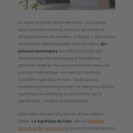
Un matin ordinaire de l’année 2035 – et pourtant,
APERÇU SYSTÈMES DE STOCKAGE
dans l’entrepôt moderne, bien peu de choses se
déroulent encore de manière « ordinaire ». Des robots
Rayonnages á palettes
se déplacent silencieusement dans les allées,
des
Rayonnages mobiles
jumeaux numériques
surveillent en temps réel
Stockage automatique
chaque rangée de rayonnages et l’intelligence
Hall de stockage
artificielle dirige les flux de marchandises avec une
précision millimétrique. Humains et machines
Mezzanines
travaillent main dans la main. Tandis que les
Rayonnage vertical
systèmes autonomes prennent en charge les tâches
routinières, les employés se concentrent sur la
planification, l’analyse et l’optimisation.
Planifiez votre système de rayonnage individuellement avec
Cette vision d’avenir n’a plus rien d’une science-
nos configurateurs – y compris la demande directe
fiction.
La logistique du futur
relie les
fonctions
classiques de l’entreposage
aux technologies les plus