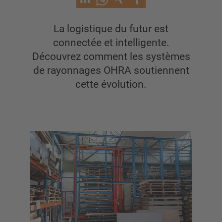
Cantilever avec toit
Rayonnage cantilever simple-face
La logistique du futur est
Rayonnage cantilever double-face
connectée et intelligente.
Rayonnage cantilever pour charges lourdes
Découvrez comment les systèmes
Cantilever mobile
de rayonnages OHRA soutiennent
Rayonnage cantilever pour charges longues
cette évolution.
Autres rayonnages cantilever