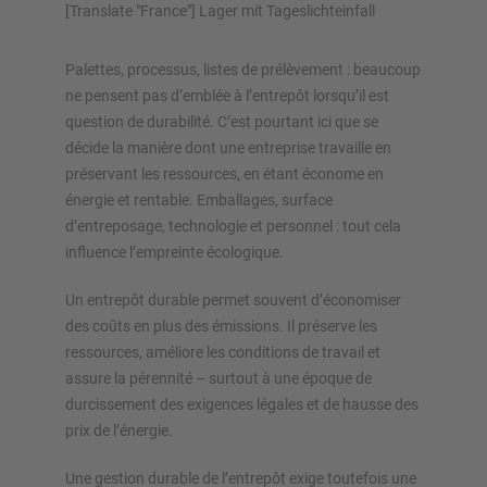
[Translate "France"] Lager mit Tageslichteinfall
Rayonnage vertical
Palettes, processus, listes de prélèvement : beaucoup
ne pensent pas d’emblée à l’entrepôt lorsqu’il est
question de durabilité. C’est pourtant ici que se
Planifiez votre système de rayonnage individuellement avec
décide la manière dont une entreprise travaille en
nos configurateurs – y compris la demande directe
préservant les ressources, en étant économe en
énergie et rentable. Emballages, surface
Configurer le rayonnage maintenant
d’entreposage, technologie et personnel : tout cela
influence l’empreinte écologique.
Un entrepôt durable permet souvent d’économiser
des coûts en plus des émissions. Il préserve les
ressources, améliore les conditions de travail et
assure la pérennité – surtout à une époque de
durcissement des exigences légales et de hausse des
prix de l’énergie.
Une gestion durable de l’entrepôt exige toutefois une