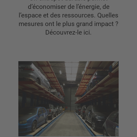
Cantilever mobile
d’économiser de l’énergie, de
Rayonnage cantilever pour charges longues
l’espace et des ressources. Quelles
Autres rayonnages cantilever
mesures ont le plus grand impact ?
Découvrez-le ici.
APERÇU SYSTÈMES DE STOCKAGE
Rayonnages á palettes
Rayonnages mobiles
Stockage automatique
Hall de stockage
Mezzanines