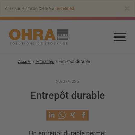
Aller
×
Allez sur le site de l'OHRA à
undefined
.
au
contenu
principal
Alle
au
con
prin
Accueil
Actualités
Entrepôt durable
29/07/2025
Rayonnages cantilever
Entrepôt durable
Cantilever avec toit
Rayonnage cantilever simple-face
Rayonnage cantilever double-face
Rayonnage cantilever pour charges lourdes
Un entrepôt durable permet