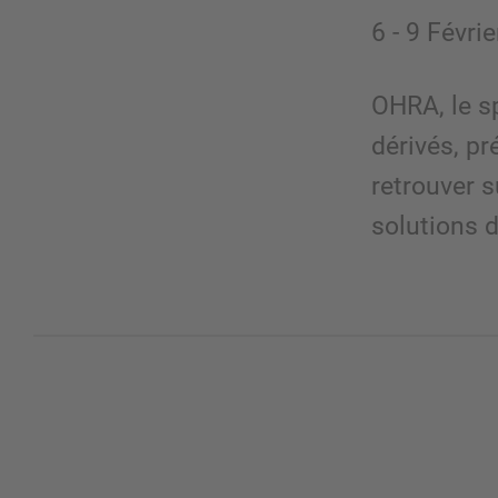
6 - 9 Févri
OHRA, le s
dérivés, p
retrouver 
solutions 