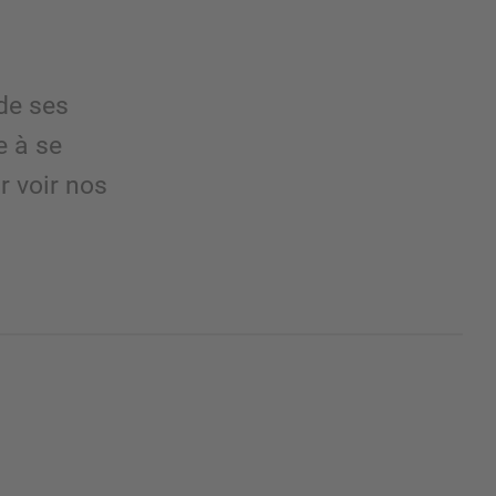
de ses
e à se
 voir nos