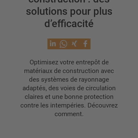
Rayonnages cantilever
solutions pour plus
Cantilever avec toit
d’efficacité
Rayonnage cantilever simple-face
Rayonnage cantilever double-face
Rayonnage cantilever pour charges lourdes
Cantilever mobile
Rayonnage cantilever pour charges longues
Optimisez votre entrepôt de
Autres rayonnages cantilever
matériaux de construction avec
des systèmes de rayonnage
adaptés, des voies de circulation
claires et une bonne protection
contre les intempéries. Découvrez
comment.