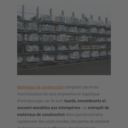
APERÇU SYSTÈMES DE STOCKAGE
Rayonnages á palettes
Rayonnages mobiles
Stockage automatique
Hall de stockage
Mezzanines
Matériaux de construction
comptent parmi les
Rayonnage vertical
marchandises les plus exigeantes en logistique
d’entreposage, car ils sont
lourds, encombrants et
souvent sensibles aux intempéries
. Un
entrepôt de
matériaux de construction
désorganisé entraîne
Planifiez votre système de rayonnage individuellement avec
rapidement des coûts inutiles, des pertes de matériel