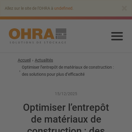
Aller
×
Allez sur le site de l'OHRA à
undefined
.
au
contenu
principal
Alle
au
con
prin
Accueil
Actualités
Optimiser l’entrepôt de matériaux de construction :
des solutions pour plus d’efficacité
15/12/2025
Optimiser l’entrepôt
de matériaux de
construction : des