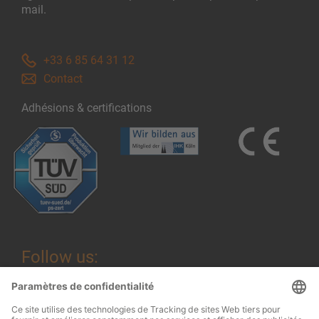
mail.
+33 6 85 64 31 12
Contact
Adhésions & certifications
Follow us: