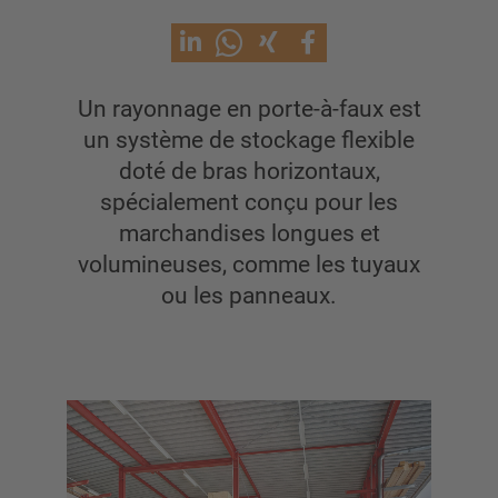
Rayonnage cantilever pour charges lourdes
Cantilever mobile
Rayonnage cantilever pour charges longues
Autres rayonnages cantilever
Un rayonnage en porte-à-faux est
un système de stockage flexible
doté de bras horizontaux,
spécialement conçu pour les
marchandises longues et
volumineuses, comme les tuyaux
ou les panneaux.
APERÇU SYSTÈMES DE STOCKAGE
Rayonnages á palettes
Rayonnages mobiles