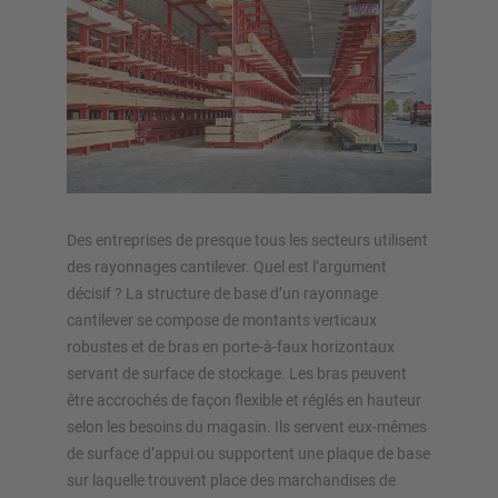
Stockage automatique
Hall de stockage
Mezzanines
Rayonnage vertical
Planifiez votre système de rayonnage individuellement avec
Des entreprises de presque tous les secteurs utilisent
nos configurateurs – y compris la demande directe
des rayonnages cantilever. Quel est l’argument
décisif ? La structure de base d’un rayonnage
Configurer le rayonnage maintenant
cantilever se compose de montants verticaux
robustes et de bras en porte-à-faux horizontaux
servant de surface de stockage. Les bras peuvent
être accrochés de façon flexible et réglés en hauteur
selon les besoins du magasin. Ils servent eux-mêmes
de surface d’appui ou supportent une plaque de base
sur laquelle trouvent place des marchandises de