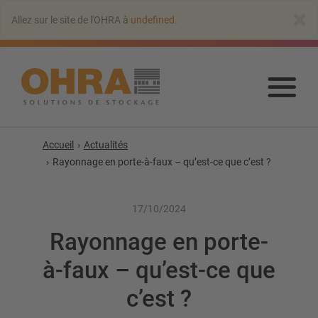
Aller
×
Allez sur le site de l'OHRA à
undefined
.
au
contenu
principal
Alle
au
con
prin
Accueil
Actualités
Rayonnage en porte-à-faux – qu’est-ce que c’est ?
17/10/2024
Rayonnage en porte-
Rayonnages cantilever
à-faux – qu’est-ce que
Cantilever avec toit
Rayonnage cantilever simple-face
c’est ?
Rayonnage cantilever double-face