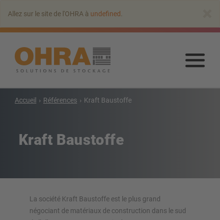
Aller
×
Allez sur le site de l'OHRA à
undefined
.
au
contenu
principal
Alle
au
con
prin
Accueil
Références
Kraft Baustoffe
Rayonnages cantilever
Cantilever avec toit
Kraft Baustoffe
Rayonnage cantilever simple-face
Rayonnage cantilever double-face
Rayonnage cantilever pour charges lourdes
Cantilever mobile
Rayonnage cantilever pour charges longues
La société Kraft Baustoffe est le plus grand
Autres rayonnages cantilever
négociant de matériaux de construction dans le sud