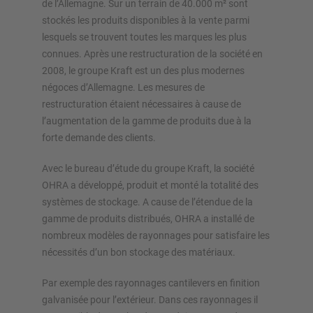
de l’Allemagne. Sur un terrain de 40.000 m² sont
stockés les produits disponibles à la vente parmi
lesquels se trouvent toutes les marques les plus
connues. Après une restructuration de la société en
2008, le groupe Kraft est un des plus modernes
APERÇU SYSTÈMES DE STOCKAGE
négoces d’Allemagne. Les mesures de
restructuration étaient nécessaires à cause de
Rayonnages á palettes
l’augmentation de la gamme de produits due à la
Rayonnages mobiles
forte demande des clients.
Stockage automatique
Hall de stockage
Avec le bureau d’étude du groupe Kraft, la société
Mezzanines
OHRA a développé, produit et monté la totalité des
Rayonnage vertical
systèmes de stockage. A cause de l’étendue de la
gamme de produits distribués, OHRA a installé de
nombreux modèles de rayonnages pour satisfaire les
nécessités d’un bon stockage des matériaux.
Planifiez votre système de rayonnage individuellement avec
Par exemple des rayonnages cantilevers en finition
nos configurateurs – y compris la demande directe
galvanisée pour l’extérieur. Dans ces rayonnages il