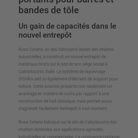
bandes de tôle
Un gain de capacités dans le
nouvel entrepôt
APERÇU SYSTÈMES DE STOCKAGE
Rosa Catene, un des fabricants leader des chaînes
Rayonnages á palettes
industrielles, a construit un nouvel entrepôt de
Rayonnages mobiles
matériaux bruts sur le site de son siège social à
Stockage automatique
Calolziocorte, Italie. Le système de rayonnage
d'OHRA sert ici également d'élément de support pour
Hall de stockage
toiture. Cette solution présente non seulement un
Mezzanines
avantage en matière de coûts par rapport à une
Rayonnage vertical
construction de hall classique, mais permet aussi
d'agrandir facilement l'entrepôt à tout moment.
Rosa Catene fabrique sur le site de Caloziocorte des
Planifiez votre système de rayonnage individuellement avec
chaînes destinées aux applications agricoles,
nos configurateurs – y compris la demande directe
industrielles et commerciales. La croissance continue