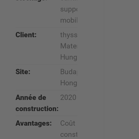
supports
mobile;
Client:
thyssenkrupp
Materials
Hungary
Site:
Budapest,
Hongrie
Année de
2020
construction:
Avantages:
Coût de
construction