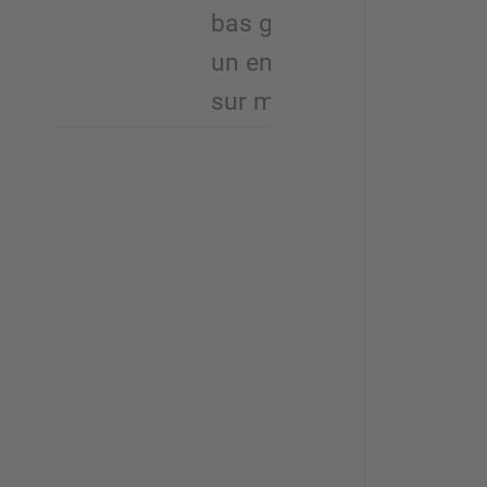
bas grâce à
un entrepôt
sur mesure