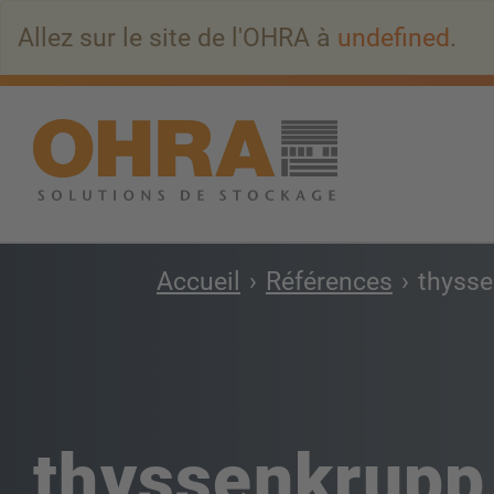
Aller
Allez sur le site de l'OHRA à
undefined
.
au
contenu
principal
Accueil
Références
thysse
thyssenkrupp