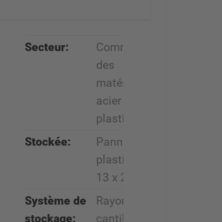
Secteur:
Commerce
des
matériaux en
acier et
plastique
Stockée:
Panneaux de
plastique (
13 x 2,1 m)
Système de
Rayonnage
stockage:
cantilever sur