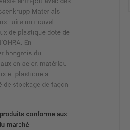
 vaste entrepôt avec des
yssenkrupp Materials
nstruire un nouvel
ux de plastique doté de
d’OHRA. En
er hongrois du
ux en acier, matériau
ux et plastique a
é de stockage de façon
produits conforme aux
du marché