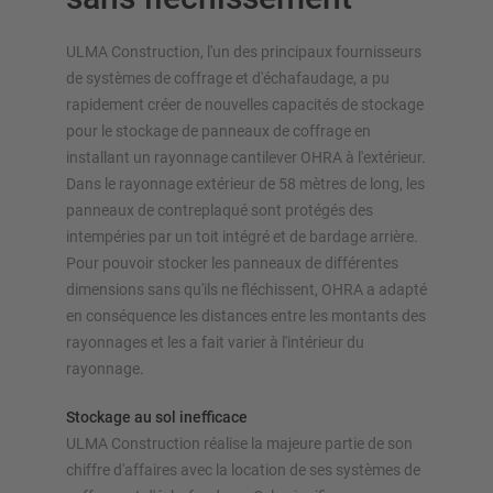
ULMA Construction, l'un des principaux fournisseurs
de systèmes de coffrage et d'échafaudage, a pu
rapidement créer de nouvelles capacités de stockage
pour le stockage de panneaux de coffrage en
APERÇU SYSTÈMES DE STOCKAGE
installant un rayonnage cantilever OHRA à l'extérieur.
Dans le rayonnage extérieur de 58 mètres de long, les
Rayonnages á palettes
panneaux de contreplaqué sont protégés des
Rayonnages mobiles
intempéries par un toit intégré et de bardage arrière.
Stockage automatique
Pour pouvoir stocker les panneaux de différentes
Hall de stockage
dimensions sans qu'ils ne fléchissent, OHRA a adapté
Mezzanines
en conséquence les distances entre les montants des
Rayonnage vertical
rayonnages et les a fait varier à l'intérieur du
rayonnage.
Stockage au sol inefficace
ULMA Construction réalise la majeure partie de son
Planifiez votre système de rayonnage individuellement avec
chiffre d'affaires avec la location de ses systèmes de
nos configurateurs – y compris la demande directe